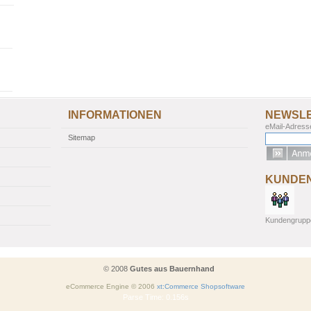
INFORMATIONEN
NEWSL
eMail-Adress
Sitemap
KUNDE
Kundengrupp
© 2008
Gutes aus Bauernhand
eCommerce Engine © 2006
xt:Commerce Shopsoftware
Parse Time: 0.156s