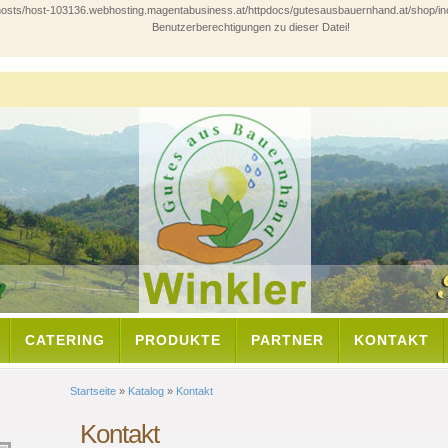
ts/host-103136.webhosting.magentabusiness.at/httpdocs/gutesausbauernhand.at/shop/includes/
Benutzerberechtigungen zu dieser Datei!
CATERING
PRODUKTE
PARTNER
KONTAKT
Startseite
»
Katalog
»
Kontakt
Kontakt