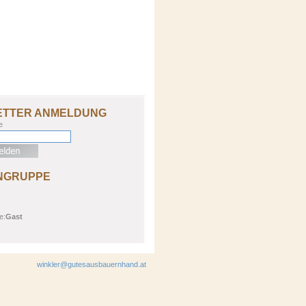
ETTER ANMELDUNG
e
NGRUPPE
e:
Gast
winkler@gutesausbauernhand.at