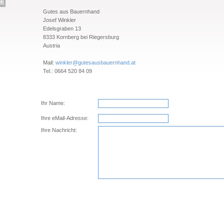
Gutes aus Bauernhand
Josef Winkler
Edelsgraben 13
8333 Kornberg bei Riegersburg
Austria
Mail:
winkler@gutesausbauernhand.at
Tel.: 0664 520 84 09
Ihr Name:
Ihre eMail-Adresse:
Ihre Nachricht: