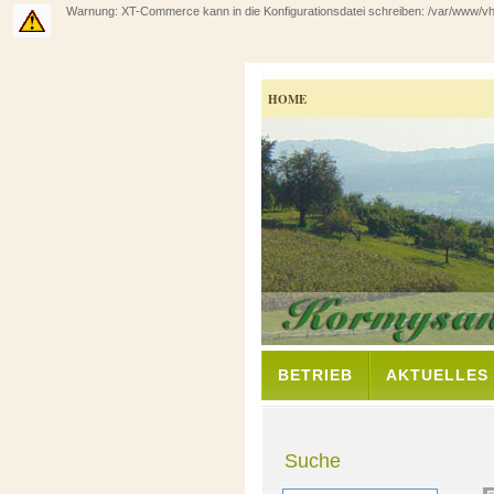
Warnung: XT-Commerce kann in die Konfigurationsdatei schreiben: /var/www/vhos
HOME
BETRIEB
AKTUELLES
Suche