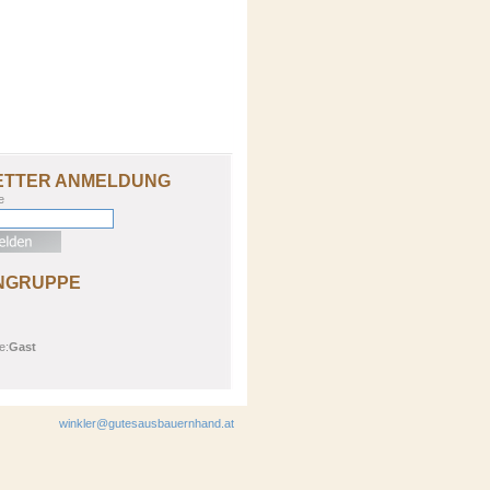
ETTER ANMELDUNG
e
NGRUPPE
e:
Gast
winkler@gutesausbauernhand.at