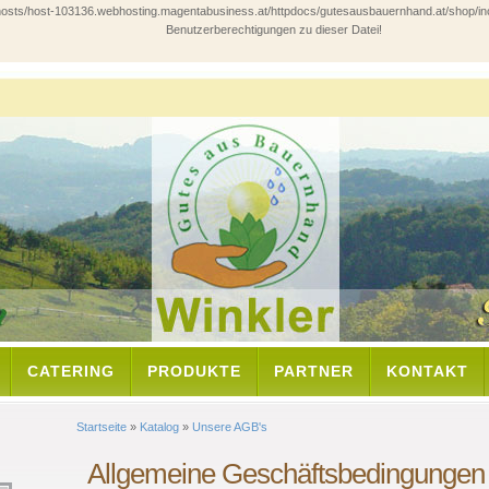
ts/host-103136.webhosting.magentabusiness.at/httpdocs/gutesausbauernhand.at/shop/includes/
Benutzerberechtigungen zu dieser Datei!
CATERING
PRODUKTE
PARTNER
KONTAKT
Startseite
»
Katalog
»
Unsere AGB's
Allgemeine Geschäftsbedingungen