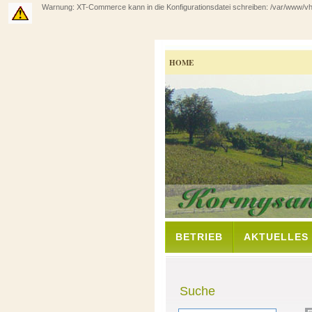
Warnung: XT-Commerce kann in die Konfigurationsdatei schreiben: /var/www/vhos
HOME
BETRIEB
AKTUELLES
Suche