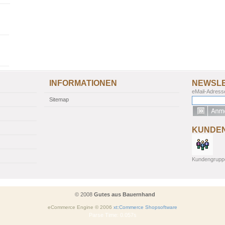
INFORMATIONEN
NEWSL
eMail-Adress
Sitemap
KUNDE
Kundengrupp
© 2008
Gutes aus Bauernhand
eCommerce Engine © 2006
xt:Commerce Shopsoftware
Parse Time: 0.057s