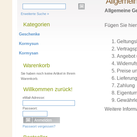
Allgemei
Allgemeine G
Erweiterte Suche »
Kategorien
Fügen Sie hier
Geschenke
Geltungs
Kormysun
Vertragsp
Kormysan
Angebot 
Widerrufs
Warenkorb
Preise u
Sie haben noch keine Artikel in Ihrem
Lieferun
Warenkorb.
Zahlung
Willkommen zurück!
Eigentum
eMail-Adresse:
Gewährle
Weitere Inform
Passwort:
Passwort vergessen?