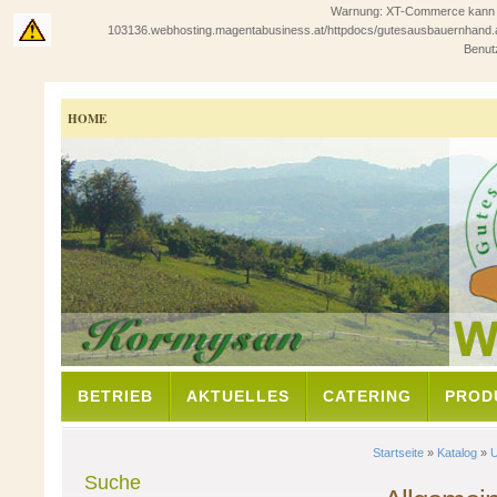
Warnung: XT-Commerce kann in 
103136.webhosting.magentabusiness.at/httpdocs/gutesausbauernhand.at/sho
Benutz
HOME
BETRIEB
AKTUELLES
CATERING
PROD
Startseite
»
Katalog
»
U
Suche