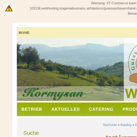
Warnung: XT-Commerce kann in 
103136.webhosting.magentabusiness.at/httpdocs/gutesausbauernhand.at/sho
Benutz
HOME
BETRIEB
AKTUELLES
CATERING
PROD
Startseite
»
Katalog
»
Suche