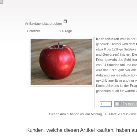
Artikeldatenblatt drucken
Lieferzeit:
3-4 Tage
Kochschinken
wird in der 
gepökelt. Hierbei wird dem 
etwa 8 bis 12%ige Salzlake
und Gewürzen) injiziert. D
Frischgewicht des Schinken
von 24 Stunden um und kan
wird das Erzeugnis vor od
Aufgrund seines relativ ho
gekühlt lagerfähig und nur 
Kochschinkens ist der Prag
gebacken auch für warme G
Diesen Artikel haben wir am Montag, 30. März 2009 in un
Kunden, welche diesen Artikel kauften, haben auc