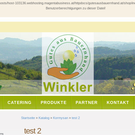
ts/host-103136.webhosting.magentabusiness.at/httpdocs/gutesausbauernhand.at/shop/includes/
Benutzerberechtigungen zu dieser Datei!
CATERING
PRODUKTE
PARTNER
KONTAKT
Startseite
»
Katalog
»
Kormysan
»
test 2
test 2