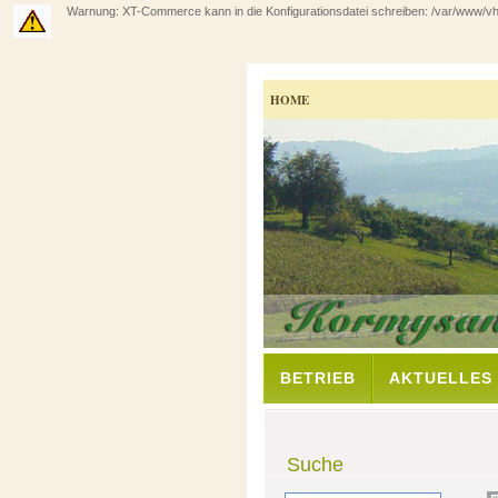
Warnung: XT-Commerce kann in die Konfigurationsdatei schreiben: /var/www/vhos
HOME
BETRIEB
AKTUELLES
Suche