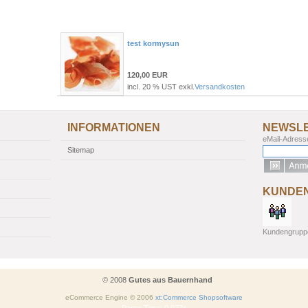
test kormysun
120,00 EUR
incl. 20 % UST exkl.
Versandkosten
INFORMATIONEN
NEWSL
eMail-Adress
Sitemap
KUNDE
Kundengrupp
© 2008
Gutes aus Bauernhand
eCommerce Engine © 2006
xt:Commerce Shopsoftware