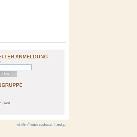
ETTER ANMELDUNG
e
NGRUPPE
e:
Gast
winkler@gutesausbauernhand.at