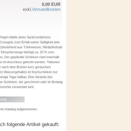
0,00 EUR
exkl.
Versandkosten
Regel mittels eines Spritzverfahrens
Erzeugnis zum Erhalt seiner Saftigkeit eine
 (bestehend aus Trinkwasser, Nitritpökelsalz
ie Einspritzmenge beträgt ca. 20 % vom
s. Der gepökelte Schinken rötet innerhalb
n im Anschluss gebrüht werden. Teilweise
er nach dem Brühen kurz geräuchert.
hen Wassergehaltes ist Kochschinken nur
wenige Tage haltbar. Eine Variante des
er Schinken, der geschmort oder im Brotteig
erichte verwendet wird
seren Katalog aufgenommen.
h folgende Artikel gekauft: