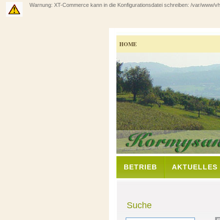
Warnung: XT-Commerce kann in die Konfigurationsdatei schreiben: /var/www/vhos
HOME
BETRIEB
AKTUELLES
Suche