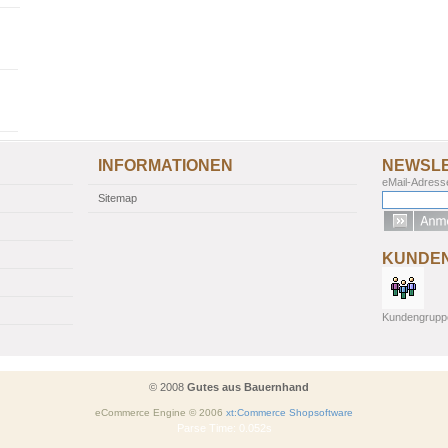
INFORMATIONEN
NEWSL
eMail-Adress
Sitemap
KUNDE
Kundengrupp
© 2008
Gutes aus Bauernhand
eCommerce Engine © 2006
xt:Commerce Shopsoftware
Parse Time: 0.052s