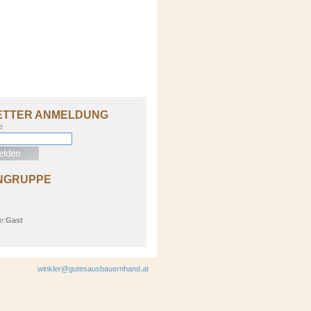
ETTER ANMELDUNG
e
NGRUPPE
e:
Gast
winkler@gutesausbauernhand.at