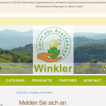
ts/host-103136.webhosting.magentabusiness.at/httpdocs/gutesausbauernhand.at/shop/includes/
Benutzerberechtigungen zu dieser Datei!
CATERING
PRODUKTE
PARTNER
KONTAKT
Startseite
»
Katalog
»
Anmelden
Melden Sie sich an