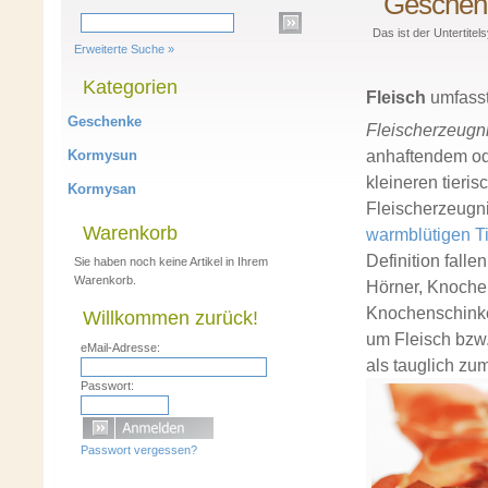
Geschen
Das ist der Untertit
Erweiterte Suche »
Kategorien
Fleisch
umfasst
Geschenke
Fleischerzeugn
anhaftendem od
Kormysun
kleineren tieris
Kormysan
Fleischerzeugni
Warenkorb
warmblütigen
T
Definition falle
Sie haben noch keine Artikel in Ihrem
Warenkorb.
Hörner, Knochen
Knochenschinken
Willkommen zurück!
um Fleisch bzw
eMail-Adresse:
als tauglich zu
Passwort:
Passwort vergessen?