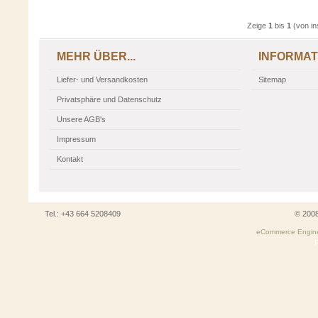
Zeige
1
bis
1
(von i
MEHR ÜBER...
INFORMAT
Liefer- und Versandkosten
Sitemap
Privatsphäre und Datenschutz
Unsere AGB's
Impressum
Kontakt
Tel.: +43 664 5208409
© 200
eCommerce Engin
P