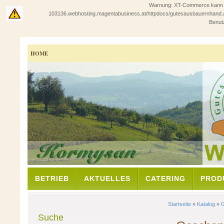
Warnung: XT-Commerce kann in 
103136.webhosting.magentabusiness.at/httpdocs/gutesausbauernhand.at/sho
Benutz
HOME
BETRIEB
AKTUELLES
CATERING
PROD
Startseite
»
Katalog
»
Suche