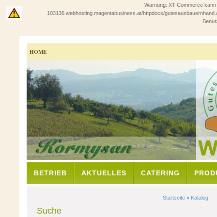
Warnung: XT-Commerce kann in 
103136.webhosting.magentabusiness.at/httpdocs/gutesausbauernhand.at/sho
Benutz
HOME
BETRIEB
AKTUELLES
CATERING
PROD
Startseite
»
Katalog
Suche