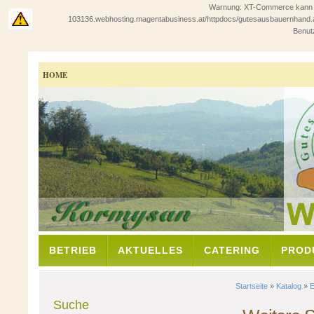
Warnung: XT-Commerce kann in 
103136.webhosting.magentabusiness.at/httpdocs/gutesausbauernhand.at/sho
Benutz
HOME
BETRIEB
AKTUELLES
CATERING
PROD
Startseite
»
Katalog
»
E
Suche